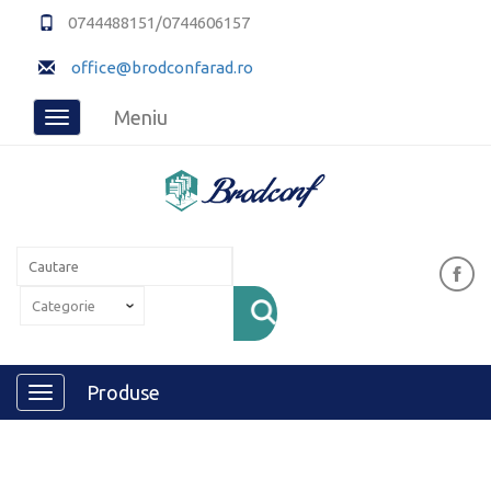
0744488151/0744606157
office@brodconfarad.ro
Meniu
Toggle
navigation
Produse
Toggle
navigation