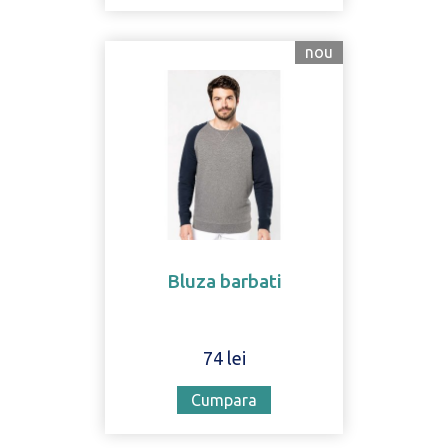
nou
Bluza barbati
74 lei
Cumpara