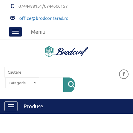
0744488151/0744606157
office@brodconfarad.ro
Meniu
Toggle
navigation
Produse
Toggle
navigation