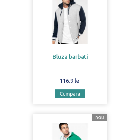
Bluza barbati
116.9 lei
Cumpara
nou