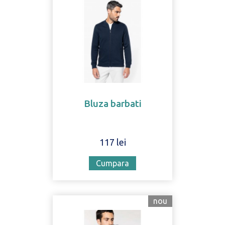
Bluza barbati
117 lei
Cumpara
nou