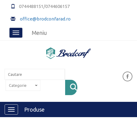
0744488151/0744606157
office@brodconfarad.ro
Meniu
Toggle
navigation
Produse
Toggle
navigation