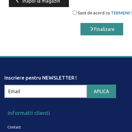
Inapoi la magazin
Sunt de acord cu
TERMENII 
Finalizare
Inscriere pentru NEWSLETTER !
Informatii clienti
Contact