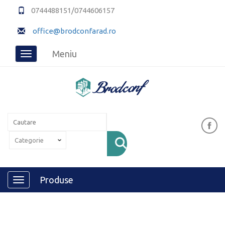
0744488151/0744606157
office@brodconfarad.ro
Meniu
Toggle
navigation
Produse
Toggle
navigation