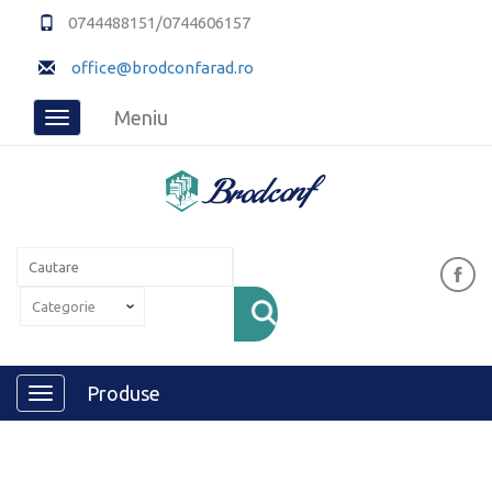
0744488151/0744606157
office@brodconfarad.ro
Meniu
Toggle
navigation
Produse
Toggle
navigation