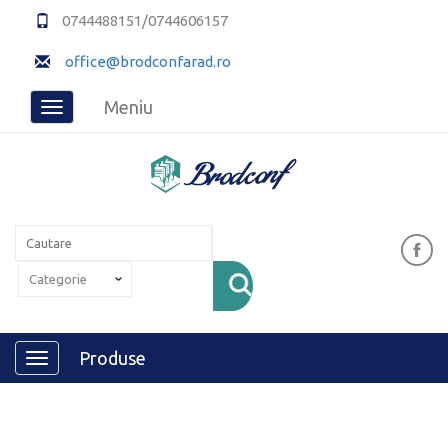
0744488151/0744606157
office@brodconfarad.ro
Meniu
Toggle
navigation
Produse
Toggle
navigation