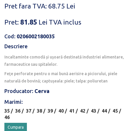
Pret fara TVA: 68.75 Lei
Pret:
81.85
Lei
TVA inclus
Cod:
0206002180035
Descriere
Incaltaminte comodă și ușoară destinată industriei alimentare,
farmaceutice sau spitalelor.
Feţe perforate pentru o mai bună aerisire a piciorului, piele
naturală de bovină; captușeala: piele; talpa: poliuretan
Producator:
Cerva
Marimi:
35 /
36 /
37 /
38 /
39 /
40 /
41 /
42 /
43 /
44 /
45 /
46
Cumpara