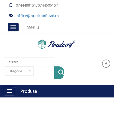
0744488151/0744606157
office@brodconfarad.ro
Meniu
Toggle
navigation
Produse
Toggle
navigation