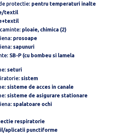
 de protectie:
pentru temperaturi inalte
e/textil
e+textil
acaminte:
ploaie, chimica (2)
giena:
prosoape
giena:
sapunuri
nte:
SB-P (cu bombeu si lamela
me:
seturi
iratorie:
sistem
me:
sisteme de acces in canale
me:
sisteme de asigurare stationare
giena:
spalatoare ochi
ectie respiratorie
il/aplicatii punctiforme