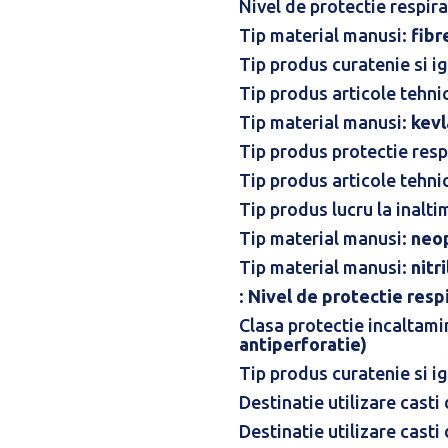
Nivel de protectie respir
Tip material manusi:
fibr
Tip produs curatenie si i
Tip produs articole tehni
Tip material manusi:
kevl
Tip produs protectie resp
Tip produs articole tehni
Tip produs lucru la inalti
Tip material manusi:
neo
Tip material manusi:
nitr
:
Nivel de protectie resp
Clasa protectie incaltami
antiperforatie)
Tip produs curatenie si i
Destinatie utilizare casti
Destinatie utilizare casti