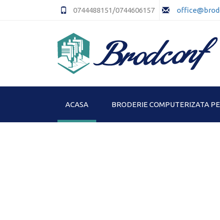
0744488151/0744606157
office@brod
ACASA
BRODERIE COMPUTERIZATA P