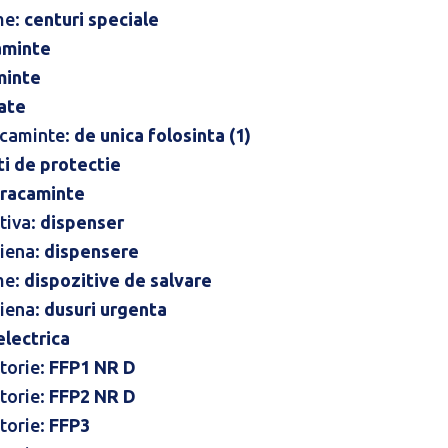
me:
centuri speciale
aminte
minte
ate
acaminte:
de unica folosinta (1)
ti de protectie
bracaminte
tiva:
dispenser
giena:
dispensere
me:
dispozitive de salvare
giena:
dusuri urgenta
electrica
atorie:
FFP1 NR D
atorie:
FFP2 NR D
atorie:
FFP3