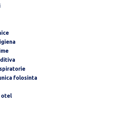
i
nice
igiena
time
ditiva
spiratorie
unica folosinta
 otel