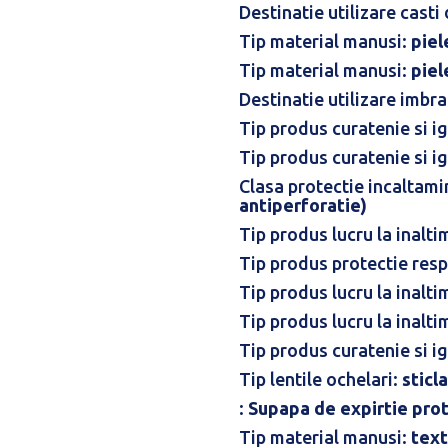
Destinatie utilizare casti
Tip material manusi:
piel
Tip material manusi:
piel
Destinatie utilizare imbr
Tip produs curatenie si i
Tip produs curatenie si i
Clasa protectie incaltami
antiperforatie)
Tip produs lucru la inalti
Tip produs protectie resp
Tip produs lucru la inalti
Tip produs lucru la inalti
Tip produs curatenie si i
Tip lentile ochelari:
sticla
:
Supapa de expirtie prot
Tip material manusi:
text