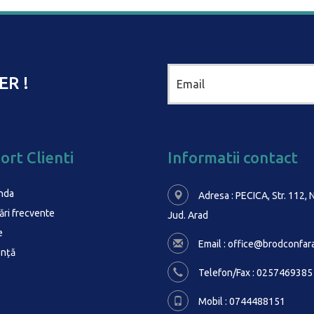
ER !
ort Clienti
Informatii contact
nda
Adresa : PECICA, Str. 112, N
ări frecvente
Jud. Arad
e
Email :
office@brodconfara
ență
Telefon/Fax : 0257469385
Mobil : 0744488151