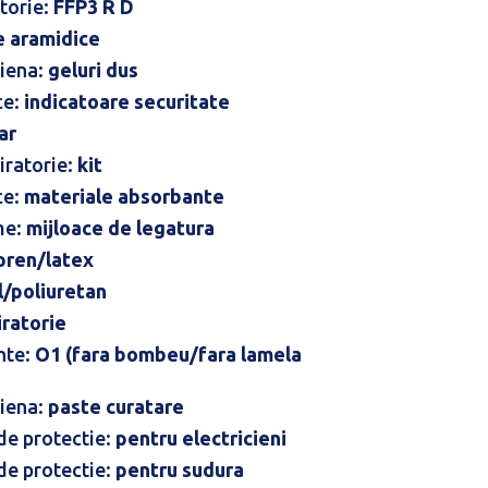
atorie:
FFP3 R D
e aramidice
giena:
geluri dus
ce:
indicatoare securitate
ar
iratorie:
kit
ce:
materiale absorbante
me:
mijloace de legatura
pren/latex
il/poliuretan
iratorie
nte:
O1 (fara bombeu/fara lamela
giena:
paste curatare
 de protectie:
pentru electricieni
 de protectie:
pentru sudura