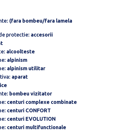
nte:
(fara bombeu/fara lamela
 de protectie:
accesorii
at
ce:
alcoolteste
me:
alpinism
me:
alpinism utilitar
tiva:
aparat
ice
nte:
bombeu vizitator
me:
centuri complexe combinate
me:
centuri CONFORT
me:
centuri EVOLUTION
me:
centuri multifunctionale