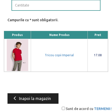
Campurile cu * sunt obligatorii.
Produs
Nume Produs
Pret
Tricou copii Imperial
17.08
Inapoi la magazin
Sunt de acord cu
TERMENII 