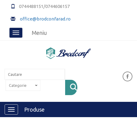
0744488151/0744606157
office@brodconfarad.ro
Meniu
Toggle
navigation
Produse
Toggle
navigation