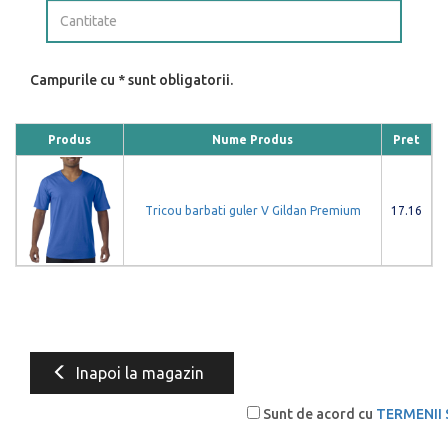
Campurile cu * sunt obligatorii.
Produs
Nume Produs
Pret
Tricou barbati guler V Gildan Premium
17.16
Inapoi la magazin
Sunt de acord cu
TERMENII 