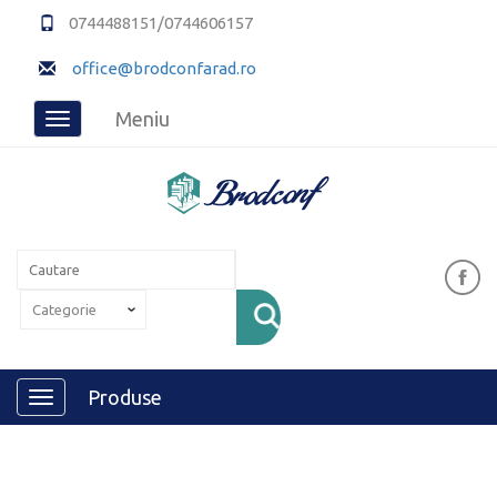
0744488151/0744606157
office@brodconfarad.ro
Meniu
Toggle
navigation
Produse
Toggle
navigation