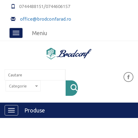
0744488151/0744606157
office@brodconfarad.ro
Meniu
Toggle
navigation
Produse
Toggle
navigation