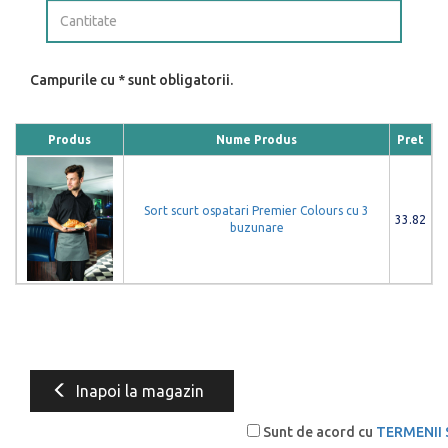
Campurile cu * sunt obligatorii.
Produs
Nume Produs
Pret
Sort scurt ospatari Premier Colours cu 3
33.82
buzunare
Inapoi la magazin
Sunt de acord cu
TERMENII 