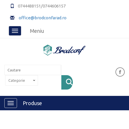
0744488151/0744606157
office@brodconfarad.ro
Meniu
Toggle
navigation
Produse
Toggle
navigation