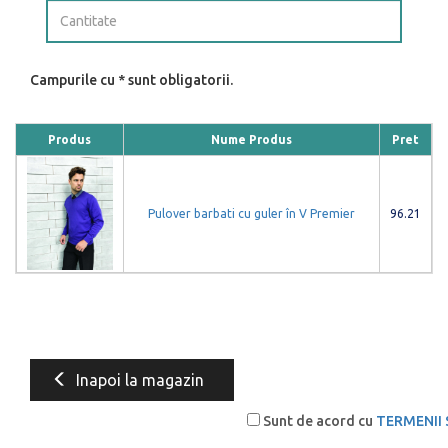
Campurile cu * sunt obligatorii.
Produs
Nume Produs
Pret
Pulover barbati cu guler în V Premier
96.21
Inapoi la magazin
Sunt de acord cu
TERMENII 