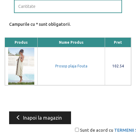
Campurile cu * sunt obligatorii.
Produs
Nume Produs
Pret
Prosop plaja Fouta
102.54
Inapoi la magazin
Sunt de acord cu
TERMENII 