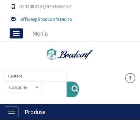
0744488151/0744606157
office@brodconfarad.ro
Meniu
Toggle
navigation
Produse
Toggle
navigation