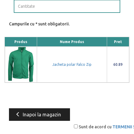
Campurile cu * sunt obligatorii.
Produs
Nume Produs
Pret
Jacheta polar Falco Zip
60.89
Inapoi la magazin
Sunt de acord cu
TERMENII 