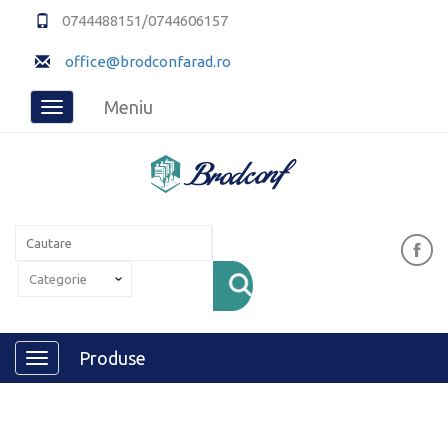
0744488151/0744606157
office@brodconfarad.ro
Meniu
Toggle
navigation
Produse
Toggle
navigation