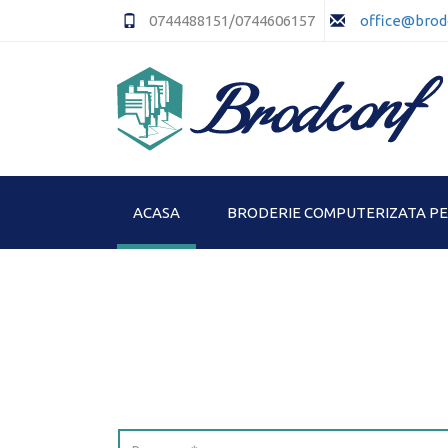
0744488151/0744606157
office@brod
ACASA
BRODERIE COMPUTERIZATA P