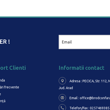
ER !
ort Clienti
Informatii contact
nda
Adresa : PECICA, Str. 112, N
ări frecvente
Jud. Arad
e
Email :
office@brodconfara
ență
Telefon/Fax : 0257469385