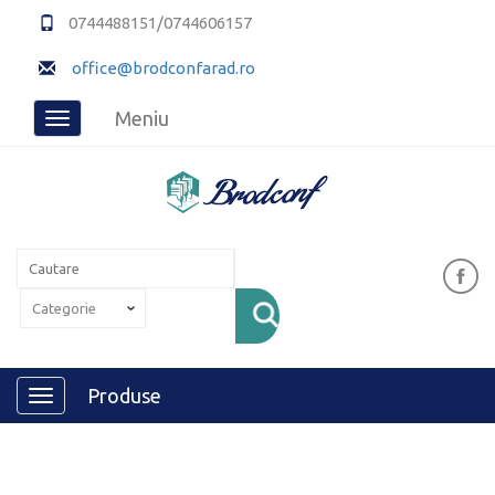
0744488151/0744606157
office@brodconfarad.ro
Meniu
Toggle
navigation
Produse
Toggle
navigation