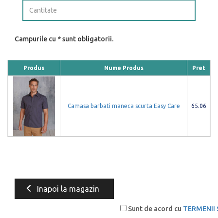
Campurile cu * sunt obligatorii.
Produs
Nume Produs
Pret
Camasa barbati maneca scurta Easy Care
65.06
Inapoi la magazin
Sunt de acord cu
TERMENII 