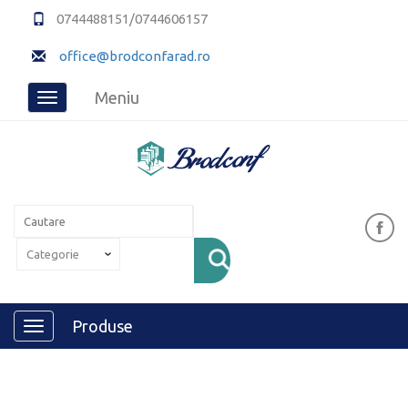
0744488151/0744606157
office@brodconfarad.ro
Meniu
Toggle
navigation
Produse
Toggle
navigation