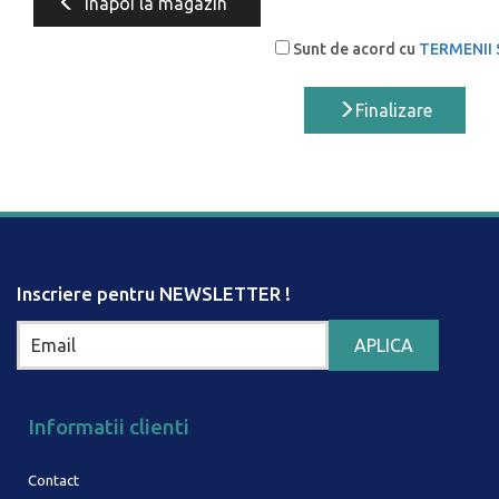
Inapoi la magazin
Sunt de acord cu
TERMENII 
Finalizare
Inscriere pentru NEWSLETTER !
Informatii clienti
Contact