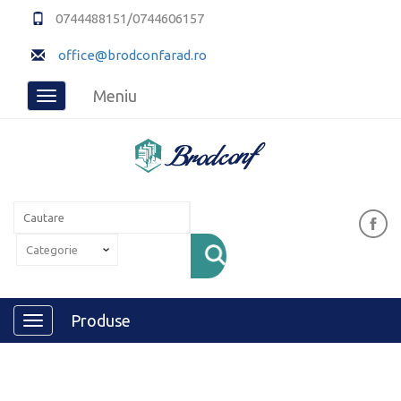
0744488151/0744606157
office@brodconfarad.ro
Meniu
Toggle
navigation
Produse
Toggle
navigation