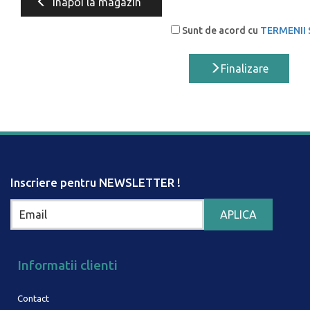
Inapoi la magazin
Sunt de acord cu
TERMENII 
Finalizare
Inscriere pentru NEWSLETTER !
Informatii clienti
Contact