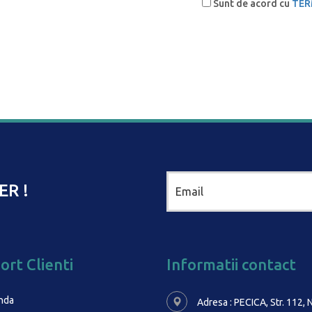
Sunt de acord cu
TER
ER !
ort Clienti
Informatii contact
nda
Adresa : PECICA, Str. 112, N