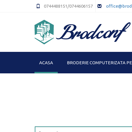
0744488151/0744606157
office@brod
ACASA
BRODERIE COMPUTERIZATA P