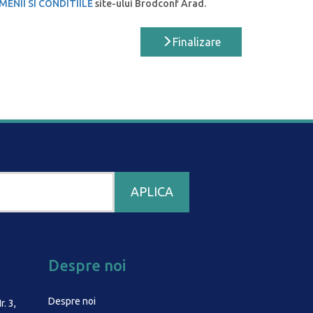
MENII SI CONDITIILE
site-ului Brodconf Arad.
Finalizare
Despre noi
Despre noi
r. 3,