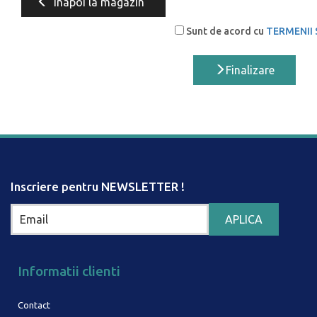
Inapoi la magazin
Sunt de acord cu
TERMENII 
Finalizare
Inscriere pentru NEWSLETTER !
Informatii clienti
Contact