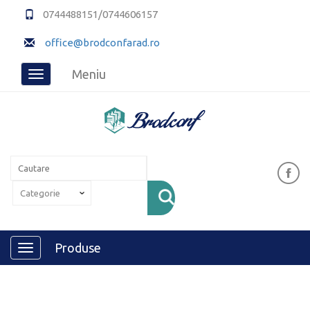
0744488151/0744606157
office@brodconfarad.ro
Meniu
Toggle
navigation
Produse
Toggle
navigation