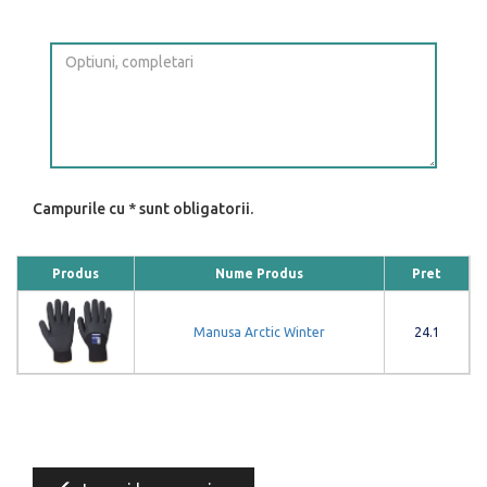
Campurile cu * sunt obligatorii.
Produs
Nume Produs
Pret
Manusa Arctic Winter
24.1