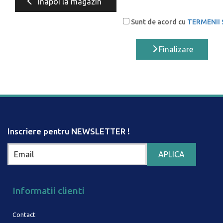
Inapoi la magazin
Sunt de acord cu
TERMENII 
Finalizare
Inscriere pentru NEWSLETTER !
Informatii clienti
Contact