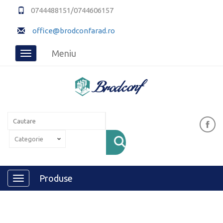
0744488151/0744606157
office@brodconfarad.ro
Meniu
Toggle
navigation
Produse
Toggle
navigation