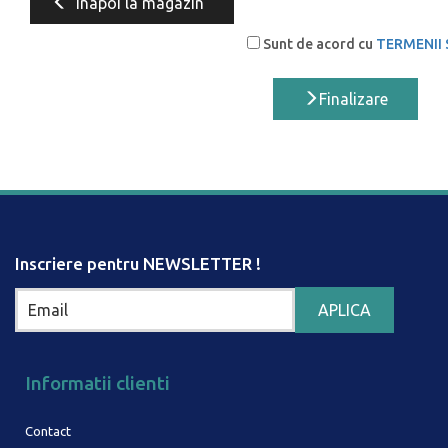
Inapoi la magazin
Sunt de acord cu
TERMENII 
Finalizare
Inscriere pentru NEWSLETTER !
Informatii clienti
Contact