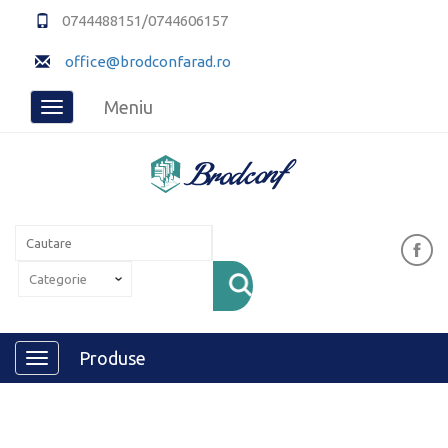
0744488151/0744606157
office@brodconfarad.ro
Meniu
Toggle
navigation
Produse
Toggle
navigation